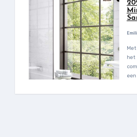
20
Mi
Sa
Emil
Met de versnelling van de moderne levensstijl neigt
het
comf
een 