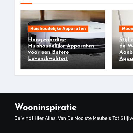
Huishoudelijke Apparaten
Woon
Hoogwaardige
Stijl
Huishoudelijke Apparaten
de W
voor een Betere
Aanb
Levenskwaliteit
Appar
Wooninspiratie
Je Vindt Hier Alles, Van De Mooiste Meubels Tot Stijl