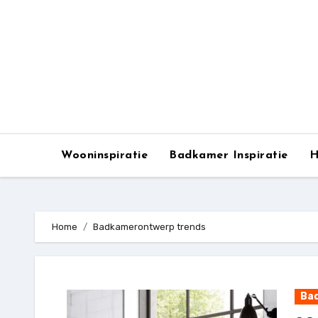
Ga
naar
de
inhoud
Wooninspiratie
Badkamer Inspiratie
H
Home
Badkamerontwerp trends
Bad