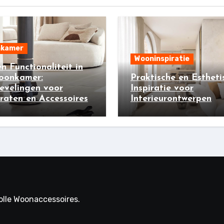
kamer
Wooninspiratie
 en Functionaliteit in
oonkamer:
Praktische en Estheti
evelingen voor
Inspiratie voor
aten en Accessoires
Interieurontwerpen
volle Woonaccessoires.