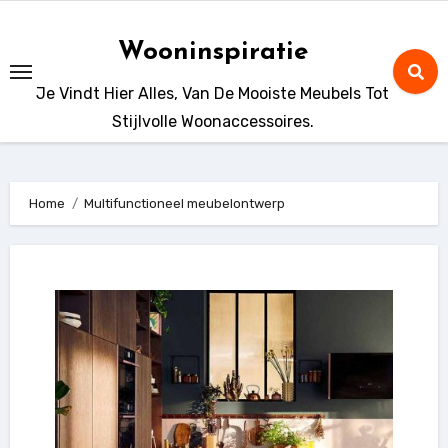
Ga
naar
Wooninspiratie
de
Je Vindt Hier Alles, Van De Mooiste Meubels Tot
inhoud
Stijlvolle Woonaccessoires.
Home
Multifunctioneel meubelontwerp