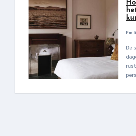
Ho
he
ku
Emil
De slaapkamer is de meest privéruimte in ieders
dage
rust
per