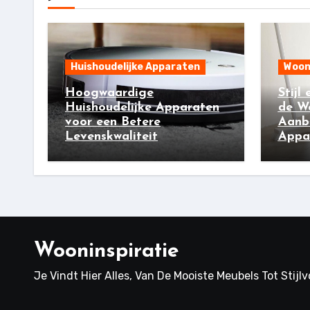
Huishoudelijke Apparaten
Woon
Hoogwaardige
Stijl
Huishoudelijke Apparaten
de W
voor een Betere
Aanb
Levenskwaliteit
Appar
Wooninspiratie
Je Vindt Hier Alles, Van De Mooiste Meubels Tot Stijl