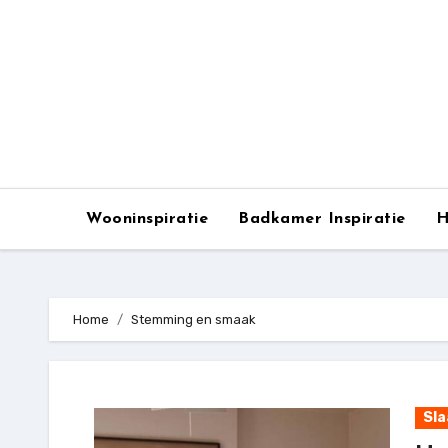
Ga
naar
de
inhoud
Wooninspiratie
Badkamer Inspiratie
H
Home
Stemming en smaak
Sl