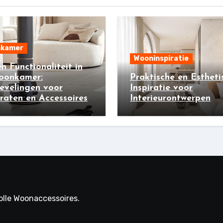
kamer
Wooninspiratie
 en Functionaliteit in
oonkamer:
Praktische en Estheti
evelingen voor
Inspiratie voor
aten en Accessoires
Interieurontwerpen
volle Woonaccessoires.