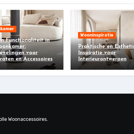
kamer
Wooninspiratie
 en Functionaliteit in
oonkamer:
Praktische en Estheti
evelingen voor
Inspiratie voor
aten en Accessoires
Interieurontwerpen
volle Woonaccessoires.