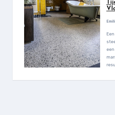
Ti
Vl
Emil
Een terrazzo vloer is een tijdloze klassieker die
stee
een 
marm
resu