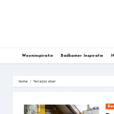
Ga
naar
de
inhoud
Wooninspiratie
Badkamer Inspiratie
H
Home
Terrazzo vloer
Bad