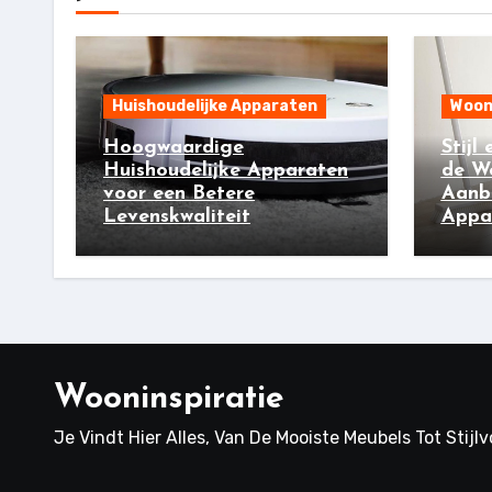
Huishoudelijke Apparaten
Woon
Hoogwaardige
Stijl
Huishoudelijke Apparaten
de W
voor een Betere
Aanb
Levenskwaliteit
Appar
Wooninspiratie
Je Vindt Hier Alles, Van De Mooiste Meubels Tot Stijl