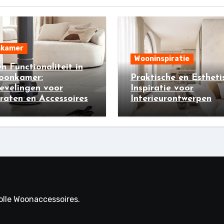
kamer
Wooninspiratie
 en Functionaliteit in
oonkamer:
Praktische en Estheti
evelingen voor
Inspiratie voor
aten en Accessoires
Interieurontwerpen
volle Woonaccessoires.