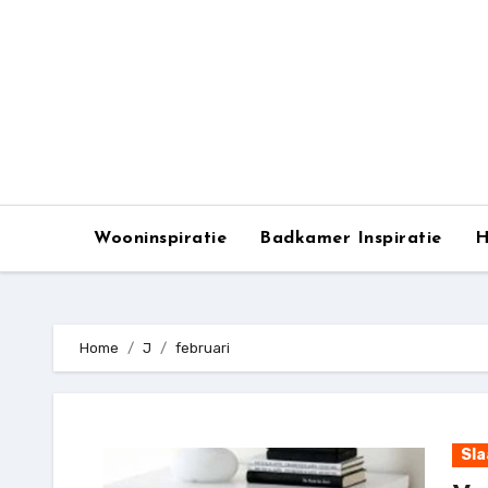
Ga
naar
de
inhoud
Wooninspiratie
Badkamer Inspiratie
H
Home
J
februari
Sl