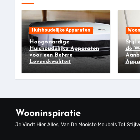
Huishoudelijke Apparaten
Woon
Hoogwaardige
Stijl
Huishoudelijke Apparaten
de W
voor een Betere
Aanb
Levenskwaliteit
Appar
Wooninspiratie
Je Vindt Hier Alles, Van De Mooiste Meubels Tot Stijl