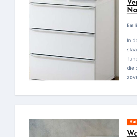
Ver
Na
Emil
In de wereld van interieurdesign en
slaa
fun
die 
zov
Hui
Wa