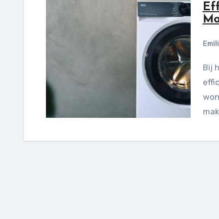
Ef
Mo
Emil
Bij het zoeken naar de juiste wasmachine zijn
effi
woni
mak