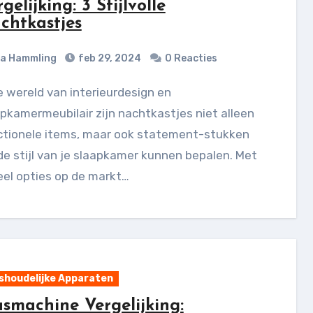
gelijking: 3 Stijlvolle
chtkastjes
ia Hammling
feb 29, 2024
0 Reacties
pkamermeubilair zijn nachtkastjes niet alleen
ctionele items, maar ook statement-stukken
de stijl van je slaapkamer kunnen bepalen. Met
eel opties op de markt…
shoudelijke Apparaten
smachine Vergelijking: