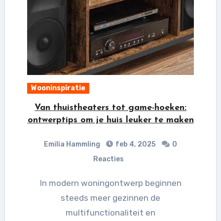
Wooninspiratie
Van thuistheaters tot game-hoeken:
ontwerptips om je huis leuker te maken
Emilia Hammling
feb 4, 2025
0
Reacties
In modern woningontwerp beginnen
steeds meer gezinnen de
multifunctionaliteit en