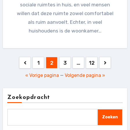
sociale ruimtes in huis, en veel mensen
willen dat deze ruimte zowel comfortabel
als ruim aanvoelt. Echter, in veel
huishoudens is de woonkamer…
Berichten
1
2
3
…
12
paginering
« Vorige pagina
—
Volgende pagina »
Zoekopdracht
Zoeken