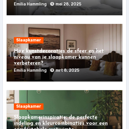
Emilia Hammling
mei 28, 2025
Slaapkamer
Hoe kunstdecoraties de sfeer en het
niveau van je slaapkamer kunnen
verbeteren?
Emilia Hammling
mrt 8, 2025
Slaapkamer
Slaapkamerinspiratie: de perfecte
indeling en kleurcombinaties voor een