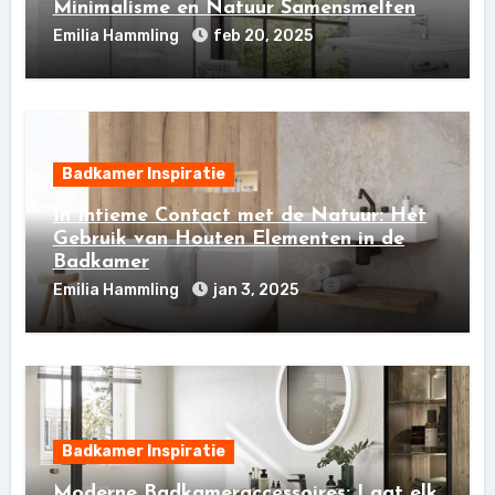
Minimalisme en Natuur Samensmelten
Emilia Hammling
feb 20, 2025
Badkamer Inspiratie
In Intieme Contact met de Natuur: Het
Gebruik van Houten Elementen in de
Badkamer
Emilia Hammling
jan 3, 2025
Badkamer Inspiratie
Moderne Badkameraccessoires: Laat elk