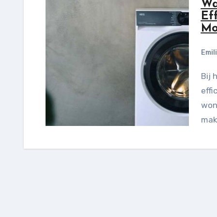
Wa
Ef
Mo
Emil
Bij het zoeken naar de juiste wasmachine zijn
effi
woni
mak