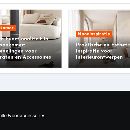
kamer
Wooninspiratie
 en Functionaliteit in
oonkamer:
Praktische en Estheti
evelingen voor
Inspiratie voor
aten en Accessoires
Interieurontwerpen
volle Woonaccessoires.