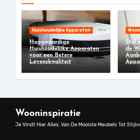
Huishoudelijke Apparaten
Woon
Hoogwaardige
Stijl
Huishoudelijke Apparaten
de W
voor een Betere
Aanb
Levenskwaliteit
Appar
Wooninspiratie
Je Vindt Hier Alles, Van De Mooiste Meubels Tot Stijl