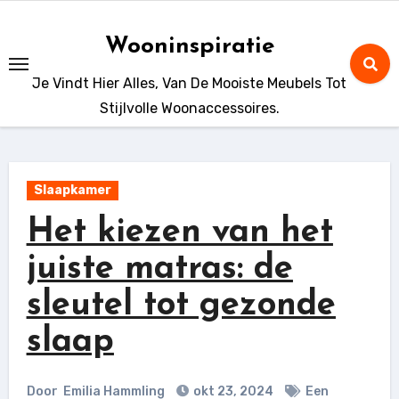
Ga
naar
Wooninspiratie
de
Je Vindt Hier Alles, Van De Mooiste Meubels Tot
inhoud
Stijlvolle Woonaccessoires.
Slaapkamer
Het kiezen van het
juiste matras: de
sleutel tot gezonde
slaap
Door
Emilia Hammling
okt 23, 2024
Een