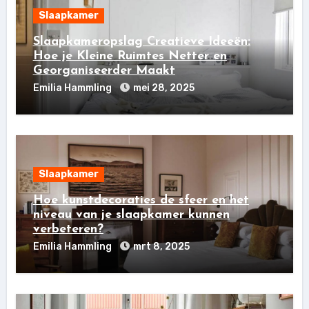
Slaapkamer
Slaapkameropslag Creatieve Ideeën:
Hoe je Kleine Ruimtes Netter en
Georganiseerder Maakt
Emilia Hammling
mei 28, 2025
Slaapkamer
Hoe kunstdecoraties de sfeer en het
niveau van je slaapkamer kunnen
verbeteren?
Emilia Hammling
mrt 8, 2025