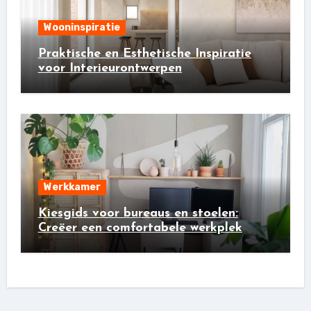
Wooninspiratie
Praktische en Esthetische Inspiratie
voor Interieurontwerpen
Werkkamer
Kiesgids voor bureaus en stoelen:
Creëer een comfortabele werkplek