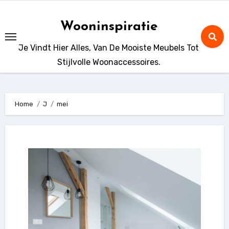
Ga
naar
Wooninspiratie
de
Je Vindt Hier Alles, Van De Mooiste Meubels Tot
inhoud
Stijlvolle Woonaccessoires.
Home
J
mei