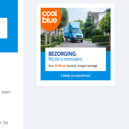
t een
k te