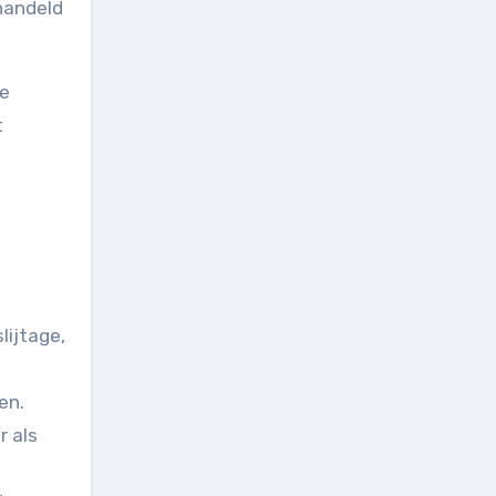
handeld
te
t
lijtage,
en.
r als