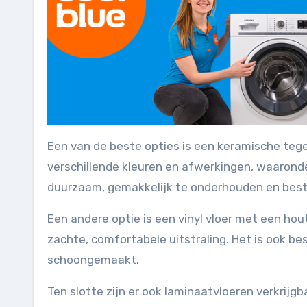
Een van de beste opties is een keramische tegel
verschillende kleuren en afwerkingen, waaronder
duurzaam, gemakkelijk te onderhouden en best
Een andere optie is een vinyl vloer met een hout
zachte, comfortabele uitstraling. Het is ook 
schoongemaakt.
Ten slotte zijn er ook laminaatvloeren verkrij