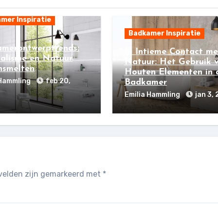
mer Inspiratie
Badkamer Inspiratie
merontwerptrends:
In Intieme Contact me
alisme en Natuur
Natuur: Het Gebruik 
smelten
Houten Elementen in 
 Hammling
feb 20,
Badkamer
Emilia Hammling
jan 3,
 velden zijn gemarkeerd met
*