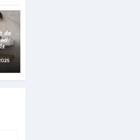
t de
van
de
 2025