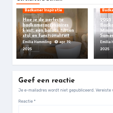
Badkamer Inspiratie
Badka
Hoe je de perfecte
2025
badkameraccessoires
Badka
kiest: een balans tussen
Minim
stijl en functionaliteit
Samen
Emilia Hammling
apr 19,
Emilia
2025
2025
Geef een reactie
Je e-mailadres wordt niet gepubliceerd.
Vereiste
Reactie
*