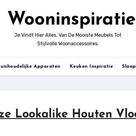
Wooninspiratie
Je Vindt Hier Alles, Van De Mooiste Meubels Tot
Stijlvolle Woonaccessoires.
uishoudelijke Apparaten
Keuken Inspiratie
Slaa
ze Lookalike Houten Vlo