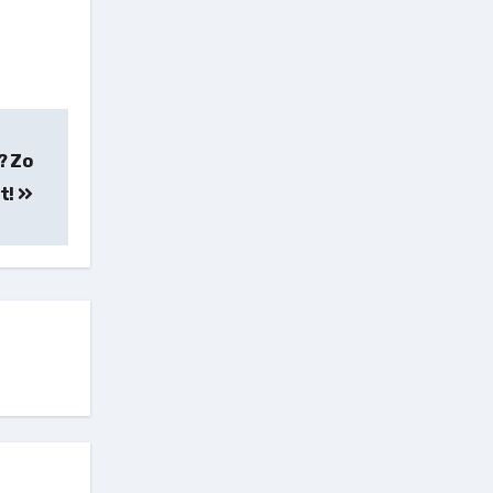
? Zo
t!